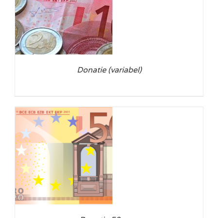
LS
Donatie (variabel)
LS