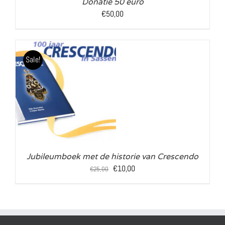
Donatie 50 euro
€
50,00
Sale!
LS
Jubileumboek met de historie van Crescendo
Oorspronkelijke
Huidige
€
10,00
€
25,00
prijs
prijs
was:
is:
€25,00.
€10,00.