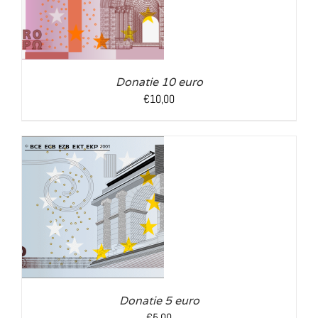
Donatie 10 euro
€
10,00
LS
Donatie 5 euro
€
5,00