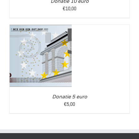
Donatie 10 euro
€
10,00
LS
Donatie 5 euro
€
5,00