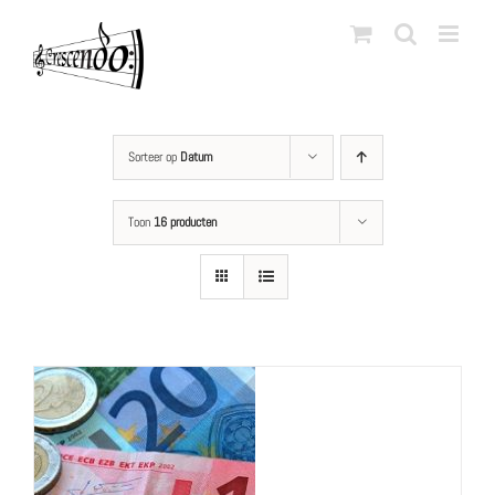
Ga
naar
inhoud
Sorteer op
Datum
Toon
16 producten
LS