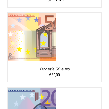
€
25,00
prijs
prijs
was:
is:
€25,00.
€10,00.
LS
Donatie 50 euro
€
50,00