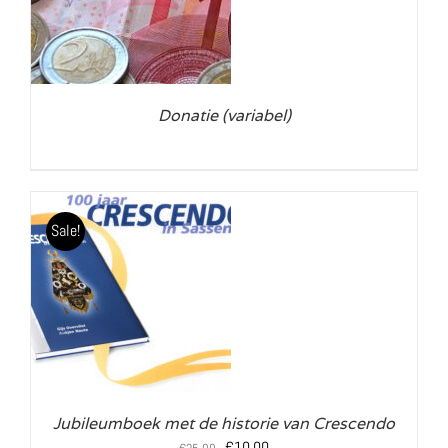
Donatie (variabel)
Sale!
LS
Jubileumboek met de historie van Crescendo
Oorspronkelijke
Huidige
€
10,00