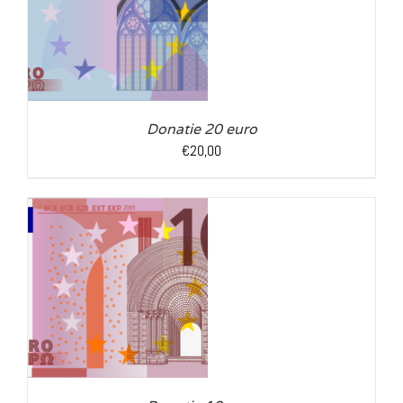
LS
Donatie 20 euro
€
20,00
LS