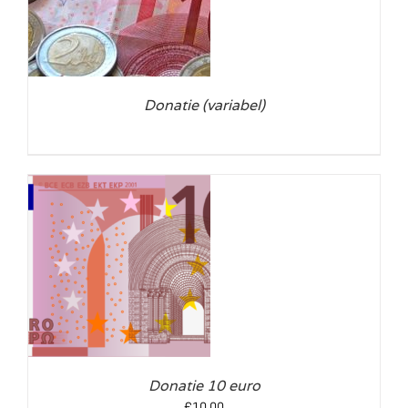
Donatie (variabel)
LS
Donatie 10 euro
€
10,00