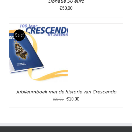
Donatie 50 euro
€
50,00
Sale!
LS
Jubileumboek met de historie van Crescendo
Oorspronkelijke
Huidige
€
10,00
€
25,00
prijs
prijs
was:
is:
€25,00.
€10,00.