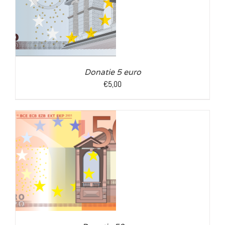
LS
Donatie 5 euro
€
5,00
LS