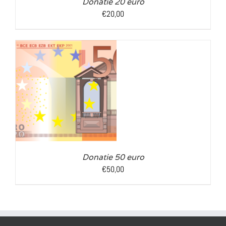
Donatie 20 euro
€
20,00
LS
Donatie 50 euro
€
50,00