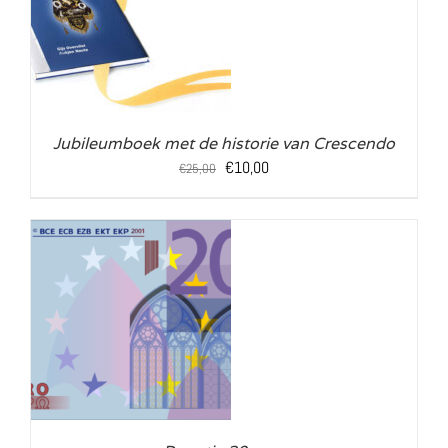
LS
Jubileumboek met de historie van Crescendo
Oorspronkelijke
Huidige
€
10,00
€
25,00
prijs
prijs
was:
is:
€25,00.
€10,00.
LS