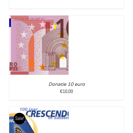
LS
Donatie 10 euro
€
10,00
Sale!