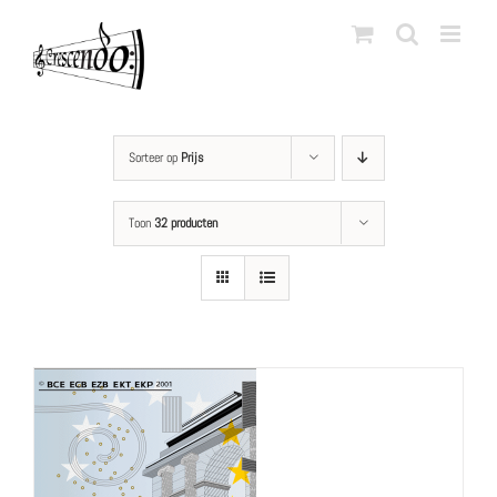
Ga
naar
inhoud
Sorteer op
Prijs
Toon
32 producten
LS