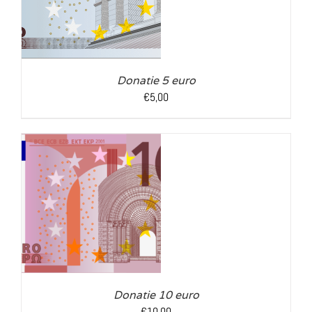
Donatie 5 euro
€
5,00
LS
Donatie 10 euro
€
10,00