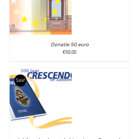
LS
Donatie 50 euro
€
50,00
Sale!
LS