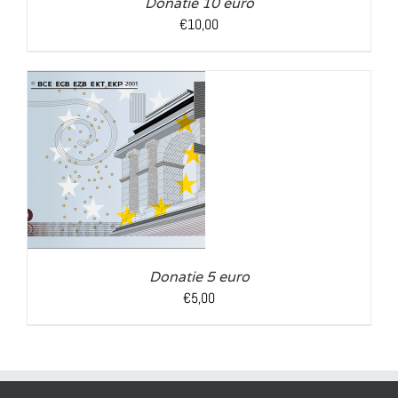
Donatie 10 euro
€
10,00
LS
Donatie 5 euro
€
5,00