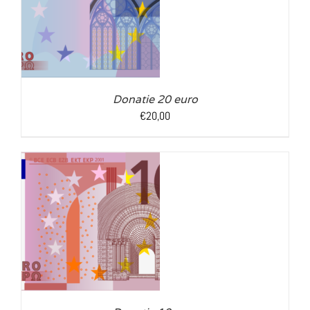
LS
Donatie 20 euro
€
20,00
LS