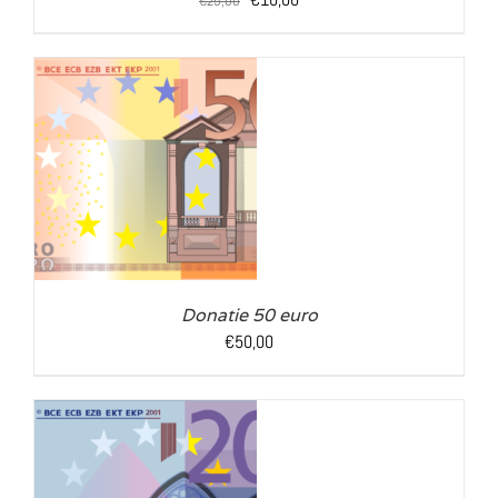
€
25,00
prijs
prijs
was:
is:
€25,00.
€10,00.
LS
Donatie 50 euro
€
50,00