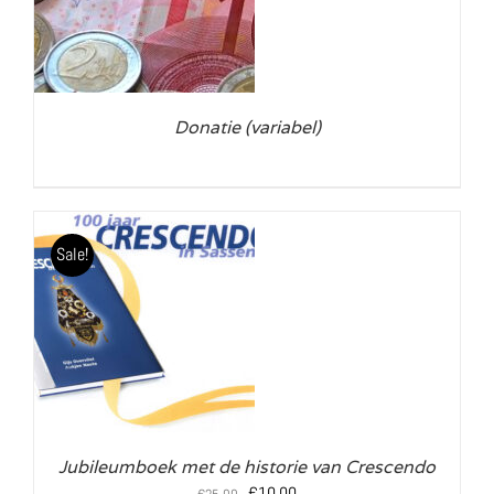
Donatie (variabel)
Sale!
LS
Jubileumboek met de historie van Crescendo
Oorspronkelijke
Huidige
€
10,00