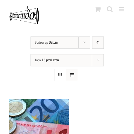
Ga
naar
inhoud
Sorteer op
Datum
Toon
16 producten
LS